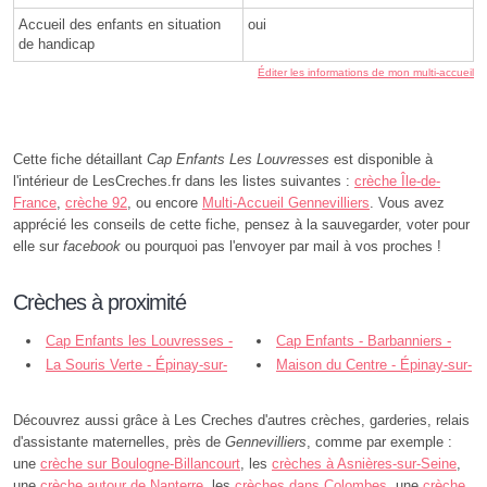
Accueil des enfants en situation
oui
de handicap
Éditer les informations de mon multi-accueil
Cette fiche détaillant
Cap Enfants Les Louvresses
est disponible à
l'intérieur de LesCreches.fr dans les listes suivantes :
crèche Île-de-
France
,
crèche 92
, ou encore
Multi-Accueil Gennevilliers
. Vous avez
apprécié les conseils de cette fiche, pensez à la sauvegarder, voter pour
elle sur
facebook
ou pourquoi pas l'envoyer par mail à vos proches !
Crèches à proximité
Cap Enfants les Louvresses -
Cap Enfants - Barbanniers -
Gennevilliers
La Souris Verte - Épinay-sur-
Gennevilliers
Maison du Centre - Épinay-sur-
Seine
Seine
Découvrez aussi grâce à Les Creches d'autres crèches, garderies, relais
d'assistante maternelles, près de
Gennevilliers
, comme par exemple :
une
crèche sur Boulogne-Billancourt
, les
crèches à Asnières-sur-Seine
,
une
crèche autour de Nanterre
, les
crèches dans Colombes
, une
crèche