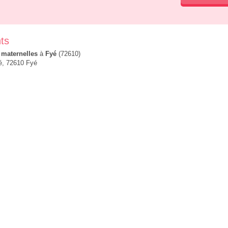
nts
 maternelles
à
Fyé
(72610)
lé, 72610 Fyé