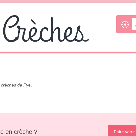
s
crèches de Fyé
.
e en crèche ?
Faire votre