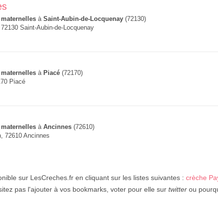
es
 maternelles
à
Saint-Aubin-de-Locquenay
(72130)
é, 72130 Saint-Aubin-de-Locquenay
 maternelles
à
Piacé
(72170)
170 Piacé
 maternelles
à
Ancinnes
(72610)
on, 72610 Ancinnes
nible sur LesCreches.fr en cliquant sur les listes suivantes :
crèche Pay
sitez pas l'ajouter à vos bookmarks, voter pour elle sur
twitter
ou pourquo