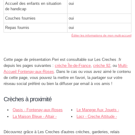
Accueil des enfants en situation
oui
de handicap
Couches fournies
oui
Repas fournis
oui
Éditer les informations de mon multi-accueil
Cette page de présentation
Peri
est consultable sur Les Creches .fr
depuis les pages suivantes :
crèche Île-de-France
,
crèche 92
, ou
Multi-
Accueil Fontenay-aux-Roses
. Dans le cas ou vous avez aimé le contenu
de cette page, vous pouvez la mettre en favori, la
partager
sur votre
réseau social préféré ou bien la diffuser par email à vos amis !
Crèches à proximité
Oasis - Fontenay-aux-Roses
Le Manege Aux Jouets -
La Maison Bleue - Altair -
Fontenay-aux-Roses
Lpcr - Creche Attitude -
Fontenay-aux-Roses
Fontenay - Enfant Cite - Fontenay-
aux-Roses
Découvrez grâce à Les Creches d'autres crèches, garderies, relais