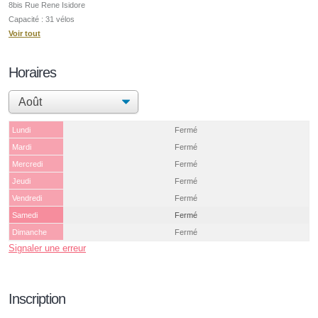
8bis Rue Rene Isidore
Capacité : 31 vélos
Voir tout
Horaires
Lundi
Fermé
Mardi
Fermé
Mercredi
Fermé
Jeudi
Fermé
Vendredi
Fermé
Samedi
Fermé
Dimanche
Fermé
Signaler une erreur
Inscription