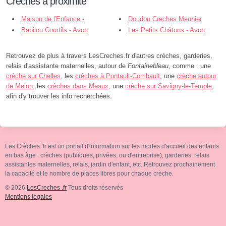
Crèches à proximité
Maison de l'Enfance -
Doudou Creches Meunier
Fontainebleau
Babilou Courtils - Avon
Edouard - Fontainebleau
Les Petits Châtons - Avon
Retrouvez de plus à travers LesCreches.fr d'autres crèches, garderies,
relais d'assistante maternelles, autour de
Fontainebleau
, comme : une
crèche sur Chelles
, les
crèches à Pontault-Combault
, une
crèche autour
de Melun
, les
crèches dans Meaux
, une
crèche sur Savigny-le-Temple
,
afin d'y trouver les info recherchées.
Les Crèches .fr est un portail d'information sur les modes d'accueil des enfants
en bas âge : crèches (publiques, privées, ou d'entreprise), garderies, relais
assistantes maternelles, relais, jardin d'enfant, etc. Retrouvez prochainement
la capacité et le nombre de places libres pour chaque crèche.
© 2026
LesCreches .fr
Tous droits réservés
Mentions légales