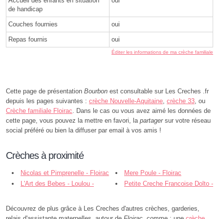
Accueil des enfants en situation
oui
de handicap
Couches fournies
oui
Repas fournis
oui
Éditer les informations de ma crèche familiale
Cette page de présentation
Bourbon
est consultable sur Les Creches .fr
depuis les pages suivantes :
crèche Nouvelle-Aquitaine
,
crèche 33
, ou
Crèche familiale Floirac
. Dans le cas ou vous avez aimé les données de
cette page, vous pouvez la mettre en favori, la
partager
sur votre réseau
social préféré ou bien la diffuser par email à vos amis !
Crèches à proximité
Nicolas et Pimprenelle - Floirac
Mere Poule - Floirac
L'Art des Bebes - Loulou -
Petite Creche Francoise Dolto -
Cenon
Cenon
Découvrez de plus grâce à Les Creches d'autres crèches, garderies,
relais d'assistante maternelles, autour de
Floirac
, comme : une
crèche