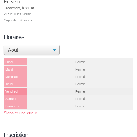
En vélo
Dravemont, à 886 m
2 Rue Jules Verne
Capacité : 20 vélos
Horaires
Lundi
Fermé
Mardi
Fermé
Mercredi
Fermé
Jeudi
Fermé
Vendredi
Fermé
Samedi
Fermé
Dimanche
Fermé
Signaler une erreur
Inscription