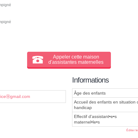
mpigné
mpigné
Appeler cette maison
d'assistantes maternelles
Informations
Âge des enfants
liceⓐgmail.com
Accueil des enfants en situation 
handicap
Effectif d'assistant•e•s
maternel•le•s
Éditer l