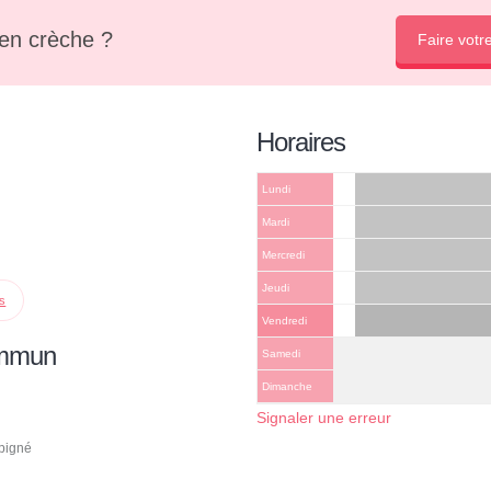
en crèche ?
Faire votr
Horaires
Lundi
Mardi
Mercredi
Jeudi
ps
Vendredi
ommun
Samedi
Dimanche
Signaler une erreur
pigné