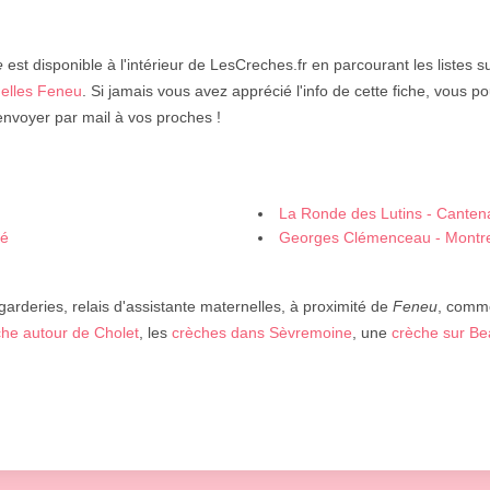
e
est disponible à l'intérieur de LesCreches.fr en parcourant les listes s
nelles Feneu
. Si jamais vous avez apprécié l'info de cette fiche, vous p
envoyer par mail à vos proches !
La Ronde des Lutins - Canten
né
Georges Clémenceau - Montre
garderies, relais d'assistante maternelles, à proximité de
Feneu
, comm
che autour de Cholet
, les
crèches dans Sèvremoine
, une
crèche sur B