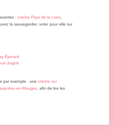
uivantes :
crèche Pays de la Loire
,
ouvez la sauvegarder, voter pour elle sur
ay-Épinard
uil-Juigné
e par exemple : une
crèche sur
eaupréau-en-Mauges
, afin de lire les