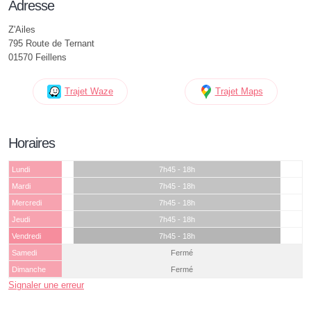
Adresse
Z'Ailes
795 Route de Ternant
01570 Feillens
Trajet Waze
Trajet Maps
Horaires
Lundi
7h45 - 18h
Mardi
7h45 - 18h
Mercredi
7h45 - 18h
Jeudi
7h45 - 18h
Vendredi
7h45 - 18h
Samedi
Fermé
Dimanche
Fermé
Signaler une erreur