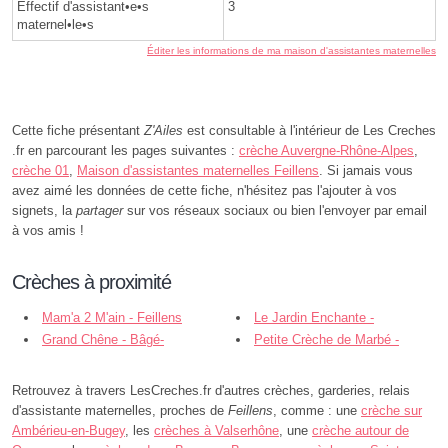
Effectif d'assistant•e•s
3
maternel•le•s
Éditer les informations de ma maison d'assistantes maternelles
Cette fiche présentant
Z'Ailes
est consultable à l'intérieur de Les Creches
.fr en parcourant les pages suivantes :
crèche Auvergne-Rhône-Alpes
,
crèche 01
,
Maison d'assistantes maternelles Feillens
. Si jamais vous
avez aimé les données de cette fiche, n'hésitez pas l'ajouter à vos
signets, la
partager
sur vos réseaux sociaux ou bien l'envoyer par email
à vos amis !
Crèches à proximité
Mam'a 2 M'ain - Feillens
Le Jardin Enchante -
Grand Chêne - Bâgé-
Replonges
Petite Crèche de Marbé -
Dommartin
Mâcon
Retrouvez à travers LesCreches.fr d'autres crèches, garderies, relais
d'assistante maternelles, proches de
Feillens
, comme : une
crèche sur
Ambérieu-en-Bugey
, les
crèches à Valserhône
, une
crèche autour de