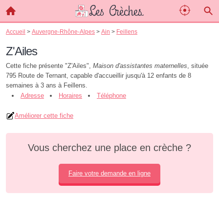
Accueil
>
Auvergne-Rhône-Alpes
>
Ain
>
Feillens
Z'Ailes
Cette fiche présente "Z'Ailes",
Maison d'assistantes maternelles
, située
795 Route de Ternant, capable d'accueillir jusqu'à 12 enfants de 8
semaines à 3 ans à Feillens.
Adresse
Horaires
Téléphone
Améliorer cette fiche
Vous cherchez une place en crèche ?
Faire votre demande en ligne