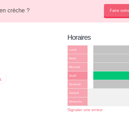
en crèche ?
Faire votr
Horaires
Lundi
Mardi
Mercredi
Jeudi
ps
Vendredi
Samedi
Dimanche
Signaler une erreur