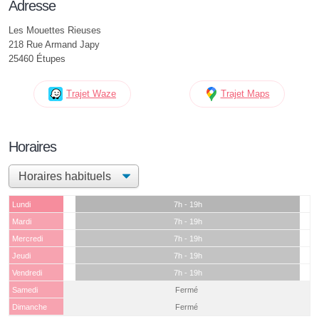
Adresse
Les Mouettes Rieuses
218 Rue Armand Japy
25460 Étupes
Trajet Waze
Trajet Maps
Horaires
Lundi
7h - 19h
Mardi
7h - 19h
Mercredi
7h - 19h
Jeudi
7h - 19h
Vendredi
7h - 19h
Samedi
Fermé
Dimanche
Fermé