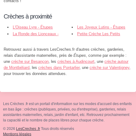
contacts !
Crèches à proximité
L'Oiseau Lyre - Étupes
Les Joyeux Lutins - Étupes
La Ronde des Lionceaux -
Petite Crèche Les Petits
Sochaux
Princes Francas - Exincourt
Retrouvez aussi à travers LesCreches.fr d'autres crèches, garderies,
relais d'assistante maternelles, près de
Étupes
, comme par exemple :
une
crèche sur Besançon
, les
crèches à Audincourt
, une
crèche autour
de Montbéliard
, les
crèches dans Pontarlier
, une
crèche sur Valentigney
,
pour trouver les données attendues.
Les Crèches .fr est un portail d'information sur les modes d'accueil des enfants
en bas âge : crèches (publiques, privées, ou d'entreprise), garderies, relais
assistantes maternelles, relais, jardin d'enfant, etc. Retrouvez prochainement
la capacité et le nombre de places libres pour chaque crèche.
© 2026
LesCreches .fr
Tous droits réservés
Mentions légales