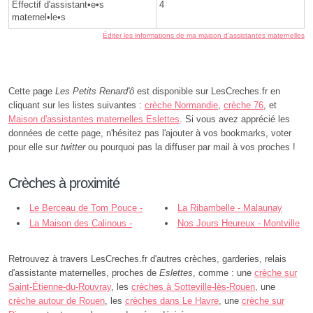
Effectif d'assistant•e•s
4
maternel•le•s
Éditer les informations de ma maison d'assistantes maternelles
Cette page
Les Petits Renard'ô
est disponible sur LesCreches.fr en
cliquant sur les listes suivantes :
crèche Normandie
,
crèche 76
, et
Maison d'assistantes maternelles Eslettes
. Si vous avez apprécié les
données de cette page, n'hésitez pas l'ajouter à vos bookmarks, voter
pour elle sur
twitter
ou pourquoi pas la diffuser par mail à vos proches !
Crèches à proximité
Le Berceau de Tom Pouce -
La Ribambelle - Malaunay
Montville
La Maison des Calinous -
Nos Jours Heureux - Montville
Montville
Retrouvez à travers LesCreches.fr d'autres crèches, garderies, relais
d'assistante maternelles, proches de
Eslettes
, comme : une
crèche sur
Saint-Étienne-du-Rouvray
, les
crèches à Sotteville-lès-Rouen
, une
crèche autour de Rouen
, les
crèches dans Le Havre
, une
crèche sur