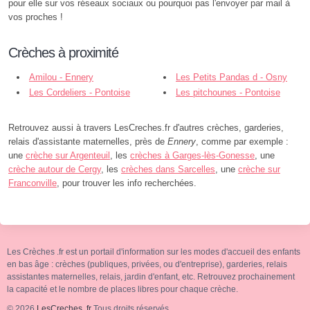
pour elle sur vos réseaux sociaux ou pourquoi pas l'envoyer par mail à
vos proches !
Crèches à proximité
Amilou - Ennery
Les Petits Pandas d - Osny
Les Cordeliers - Pontoise
Les pitchounes - Pontoise
Retrouvez aussi à travers LesCreches.fr d'autres crèches, garderies,
relais d'assistante maternelles, près de
Ennery
, comme par exemple :
une
crèche sur Argenteuil
, les
crèches à Garges-lès-Gonesse
, une
crèche autour de Cergy
, les
crèches dans Sarcelles
, une
crèche sur
Franconville
, pour trouver les info recherchées.
Les Crèches .fr est un portail d'information sur les modes d'accueil des enfants
en bas âge : crèches (publiques, privées, ou d'entreprise), garderies, relais
assistantes maternelles, relais, jardin d'enfant, etc. Retrouvez prochainement
la capacité et le nombre de places libres pour chaque crèche.
© 2026
LesCreches .fr
Tous droits réservés