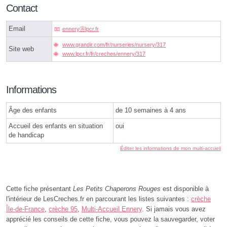
Contact
Email
enneryⓐlpcr.fr
www.grandir.com/fr/nurseries/nursery/317
Site web
www.lpcr.fr/fr/creches/ennery/317
Informations
Âge des enfants
de 10 semaines à 4 ans
Accueil des enfants en situation
oui
de handicap
Éditer les informations de mon multi-accueil
Cette fiche présentant
Les Petits Chaperons Rouges
est disponible à
l'intérieur de LesCreches.fr en parcourant les listes suivantes :
crèche
Île-de-France
,
crèche 95
,
Multi-Accueil Ennery
. Si jamais vous avez
apprécié les conseils de cette fiche, vous pouvez la sauvegarder, voter