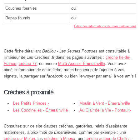
Couches fournies
oui
Repas fournis
oui
Éditer les informations de mon multi-accueil
Cette fiche détaillant
Babilou - Les Jeunes Pousses
est consultable à
l'intérieur de Les Creches .fr dans les pages suivantes :
crèche Île-de-
France
,
crèche 77
, ou encore
Multi-Accueil Émerainville
. Vous avez
aimé l'information de cette fiche, merci beaucoup de l'ajouter à vos
signets, la
partager
sur
facebook
ou bien l'envoyer par email à vos amis !
Crèches à proximité
Les Petits Princes -
Moulin à Vent - Émerainville
Émerainville
Les Coccinelles - Émerainville
Au Clair de la Vie - Pontault-
Combault
Consultez sur ce site d'autres crèches, garderies, relais d'assistante
maternelles, à proximité de
Émerainville
, comme par exemple : une
crèche sur Melun
, les
crèches à Meaux
, une
crèche autour de Chelles
,