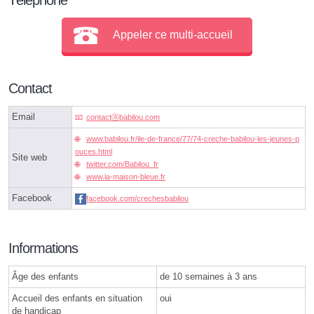
Appeler ce multi-accueil
Contact
Email
contactⓐbabilou.com
www.babilou.fr/ile-de-france/77/74-creche-babilou-les-jeunes-p
ouces.html
Site web
twitter.com/Babilou_fr
www.la-maison-bleue.fr
Facebook
facebook.com/crechesbabilou
Informations
Âge des enfants
de 10 semaines à 3 ans
Accueil des enfants en situation
oui
de handicap