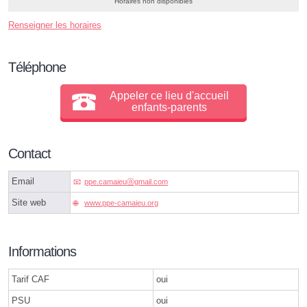
Horaires non disponibles
Renseigner les horaires
Téléphone
Appeler ce lieu d'accueil
enfants-parents
Contact
Email
ppe.camaieuⓐgmail.com
Site web
www.ppe-camaieu.org
Informations
Tarif CAF
oui
PSU
oui