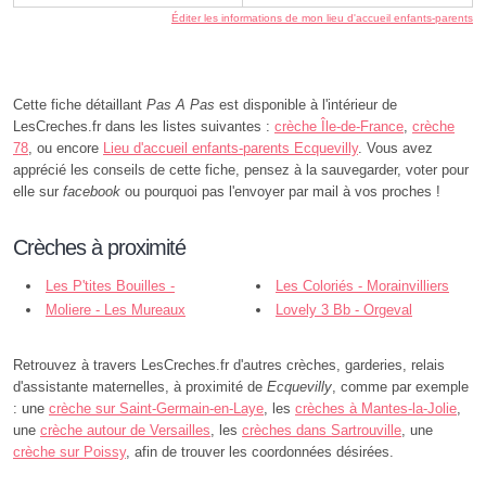
Éditer les informations de mon lieu d'accueil enfants-parents
Cette fiche détaillant
Pas A Pas
est disponible à l'intérieur de
LesCreches.fr dans les listes suivantes :
crèche Île-de-France
,
crèche
78
, ou encore
Lieu d'accueil enfants-parents Ecquevilly
. Vous avez
apprécié les conseils de cette fiche, pensez à la sauvegarder, voter pour
elle sur
facebook
ou pourquoi pas l'envoyer par mail à vos proches !
Crèches à proximité
Les P'tites Bouilles -
Les Coloriés - Morainvilliers
Morainvilliers
Moliere - Les Mureaux
Lovely 3 Bb - Orgeval
Retrouvez à travers LesCreches.fr d'autres crèches, garderies, relais
d'assistante maternelles, à proximité de
Ecquevilly
, comme par exemple
: une
crèche sur Saint-Germain-en-Laye
, les
crèches à Mantes-la-Jolie
,
une
crèche autour de Versailles
, les
crèches dans Sartrouville
, une
crèche sur Poissy
, afin de trouver les coordonnées désirées.