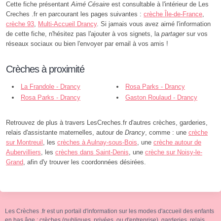
Cette fiche présentant
Aimé Césaire
est consultable à l'intérieur de Les
Creches .fr en parcourant les pages suivantes :
crèche Île-de-France
,
crèche 93
,
Multi-Accueil Drancy
. Si jamais vous avez aimé l'information
de cette fiche, n'hésitez pas l'ajouter à vos signets, la
partager
sur vos
réseaux sociaux ou bien l'envoyer par email à vos amis !
Crèches à proximité
La Frandole - Drancy
Rosa Parks - Drancy
Rosa Parks - Drancy
Gaston Roulaud - Drancy
Retrouvez de plus à travers LesCreches.fr d'autres crèches, garderies,
relais d'assistante maternelles, autour de
Drancy
, comme : une
crèche
sur Montreuil
, les
crèches à Aulnay-sous-Bois
, une
crèche autour de
Aubervilliers
, les
crèches dans Saint-Denis
, une
crèche sur Noisy-le-
Grand
, afin d'y trouver les coordonnées désirées.
Les Crèches .fr est un portail d'information sur les modes d'accueil des enfants
en bas âge : crèches (publiques, privées, ou d'entreprise), garderies, relais