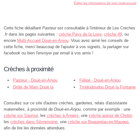
Éditer les informations de mon multi-accueil
Cette fiche détaillant
Pasteur
est consultable à l'intérieur de Les Creches
.fr dans les pages suivantes :
crèche Pays de la Loire
,
crèche 49
, ou
encore
Multi-Accueil Doué-en-Anjou
. Vous avez aimé les conseils de
cette fiche, merci beaucoup de l'ajouter à vos signets, la
partager
sur
facebook
ou bien l'envoyer par email à vos amis !
Crèches à proximité
Pasteur - Doué-en-Anjou
Félipé - Doué-en-Anjou
Drôle de Mam Doué la
Troglodoudou Doué la Fontaine
Fontaine - Doué-en-Anjou
- Doué-en-Anjou
Consultez sur ce site d'autres crèches, garderies, relais d'assistante
maternelles, à proximité de
Doué-en-Anjou
, comme par exemple : une
crèche sur Saumur
, les
crèches à Angers
, une
crèche autour de Cholet
,
les
crèches dans Sèvremoine
, une
crèche sur Beaupréau-en-Mauges
,
afin de lire les données attendues.