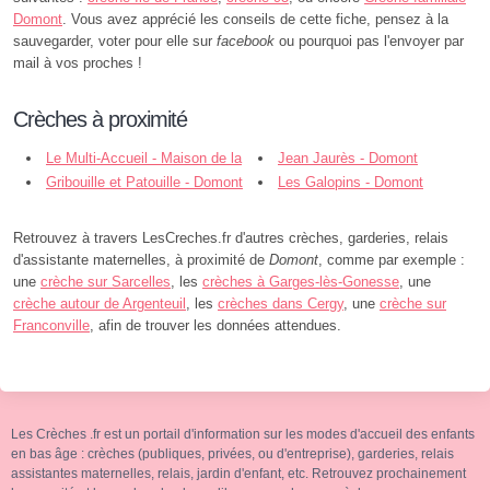
Domont
. Vous avez apprécié les conseils de cette fiche, pensez à la
sauvegarder, voter pour elle sur
facebook
ou pourquoi pas l'envoyer par
mail à vos proches !
Crèches à proximité
Le Multi-Accueil - Maison de la
Jean Jaurès - Domont
Petite Enfance - Domont
Gribouille et Patouille - Domont
Les Galopins - Domont
Retrouvez à travers LesCreches.fr d'autres crèches, garderies, relais
d'assistante maternelles, à proximité de
Domont
, comme par exemple :
une
crèche sur Sarcelles
, les
crèches à Garges-lès-Gonesse
, une
crèche autour de Argenteuil
, les
crèches dans Cergy
, une
crèche sur
Franconville
, afin de trouver les données attendues.
Les Crèches .fr est un portail d'information sur les modes d'accueil des enfants
en bas âge : crèches (publiques, privées, ou d'entreprise), garderies, relais
assistantes maternelles, relais, jardin d'enfant, etc. Retrouvez prochainement