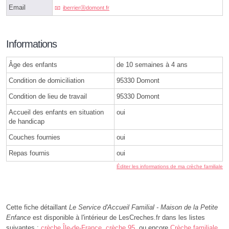
Email
iberrierⓐdomont.fr
Informations
Âge des enfants
de 10 semaines à 4 ans
Condition de domiciliation
95330 Domont
Condition de lieu de travail
95330 Domont
Accueil des enfants en situation
oui
de handicap
Couches fournies
oui
Repas fournis
oui
Éditer les informations de ma crèche familiale
Cette fiche détaillant
Le Service d'Accueil Familial - Maison de la Petite
Enfance
est disponible à l'intérieur de LesCreches.fr dans les listes
suivantes :
crèche Île-de-France
,
crèche 95
, ou encore
Crèche familiale