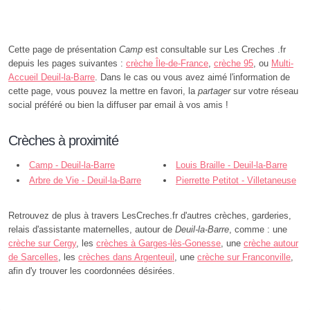
Cette page de présentation
Camp
est consultable sur Les Creches .fr
depuis les pages suivantes :
crèche Île-de-France
,
crèche 95
, ou
Multi-
Accueil Deuil-la-Barre
. Dans le cas ou vous avez aimé l'information de
cette page, vous pouvez la mettre en favori, la
partager
sur votre réseau
social préféré ou bien la diffuser par email à vos amis !
Crèches à proximité
Camp - Deuil-la-Barre
Louis Braille - Deuil-la-Barre
Arbre de Vie - Deuil-la-Barre
Pierrette Petitot - Villetaneuse
Retrouvez de plus à travers LesCreches.fr d'autres crèches, garderies,
relais d'assistante maternelles, autour de
Deuil-la-Barre
, comme : une
crèche sur Cergy
, les
crèches à Garges-lès-Gonesse
, une
crèche autour
de Sarcelles
, les
crèches dans Argenteuil
, une
crèche sur Franconville
,
afin d'y trouver les coordonnées désirées.