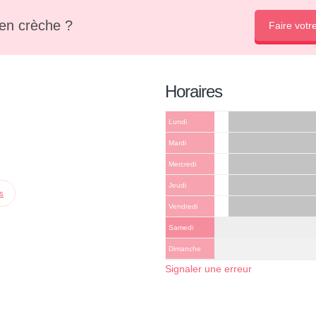
en crèche ?
Faire votr
Horaires
Lundi
Mardi
Mercredi
Jeudi
ps
Vendredi
Samedi
Dimanche
Signaler une erreur