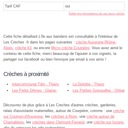
Tarif CAF
oui
Éditer les informations de ma micro crèche
Cette fiche détaillant
L'île aux bambins
est consultable à l'intérieur de
Les Creches .fr dans les pages suivantes :
crèche Auvergne-Rhône-
Alpes
,
crèche 63
, ou encore
Micro crèche Courpière
. Vous avez aimé le
contenu de cette fiche, merci beaucoup de l'ajouter à vos signets, la
partager
sur
facebook
ou bien l'envoyer par email à vos amis !
Crèches à proximité
Intercommunal Tdm - Thiers
La Dorlotte - Thiers
Les Petits Dômes - Glaine-
Les Petites Grenouilles - Orléat
Montaigut
Découvrez de plus grâce à Les Creches d'autres crèches, garderies,
relais d'assistante maternelles, autour de
Courpière
, comme : une
crèche
sur Cournon-d'Auvergne
, les
crèches à Riom
, une
crèche autour de
Chamalières
, les
crèches dans Clermont-Ferrand
, une
crèche sur Issoire
,
afin d'y retrouver les info recherchées.