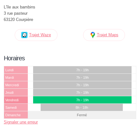
L'île aux bambins
3 rue pasteur
63120 Courpière
Trajet Waze
Trajet Maps
Horaires
Lundi
7h - 19h
Mardi
7h - 19h
Mercredi
7h - 19h
Jeudi
7h - 19h
Vendredi
7h - 19h
Samedi
8h - 18h
Dimanche
Fermé
Signaler une erreur