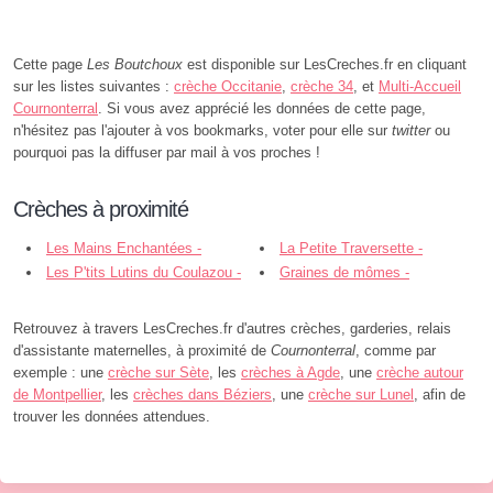
Cette page
Les Boutchoux
est disponible sur LesCreches.fr en cliquant
sur les listes suivantes :
crèche Occitanie
,
crèche 34
, et
Multi-Accueil
Cournonterral
. Si vous avez apprécié les données de cette page,
n'hésitez pas l'ajouter à vos bookmarks, voter pour elle sur
twitter
ou
pourquoi pas la diffuser par mail à vos proches !
Crèches à proximité
Les Mains Enchantées -
La Petite Traversette -
Cournonterral
Les P'tits Lutins du Coulazou -
Cournonsec
Graines de mômes -
Cournonterral
Cournonsec
Retrouvez à travers LesCreches.fr d'autres crèches, garderies, relais
d'assistante maternelles, à proximité de
Cournonterral
, comme par
exemple : une
crèche sur Sète
, les
crèches à Agde
, une
crèche autour
de Montpellier
, les
crèches dans Béziers
, une
crèche sur Lunel
, afin de
trouver les données attendues.