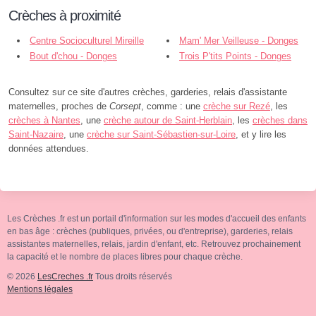
Crèches à proximité
Centre Socioculturel Mireille
Mam' Mer Veilleuse - Donges
Moyon - Paimbœuf
Bout d'chou - Donges
Trois P'tits Points - Donges
Consultez sur ce site d'autres crèches, garderies, relais d'assistante
maternelles, proches de
Corsept
, comme : une
crèche sur Rezé
, les
crèches à Nantes
, une
crèche autour de Saint-Herblain
, les
crèches dans
Saint-Nazaire
, une
crèche sur Saint-Sébastien-sur-Loire
, et y lire les
données attendues.
Les Crèches .fr est un portail d'information sur les modes d'accueil des enfants
en bas âge : crèches (publiques, privées, ou d'entreprise), garderies, relais
assistantes maternelles, relais, jardin d'enfant, etc. Retrouvez prochainement
la capacité et le nombre de places libres pour chaque crèche.
© 2026
LesCreches .fr
Tous droits réservés
Mentions légales