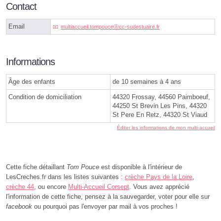
Contact
Email
multiaccueil.tompouceⓐcc-sudestuaire.fr
Informations
Âge des enfants
de 10 semaines à 4 ans
Condition de domiciliation
44320 Frossay, 44560 Paimboeuf,
44250 St Brevin Les Pins, 44320
St Pere En Retz, 44320 St Viaud
Éditer les informations de mon multi-accueil
Cette fiche détaillant
Tom Pouce
est disponible à l'intérieur de
LesCreches.fr dans les listes suivantes :
crèche Pays de la Loire
,
crèche 44
, ou encore
Multi-Accueil Corsept
. Vous avez apprécié
l'information de cette fiche, pensez à la sauvegarder, voter pour elle sur
facebook
ou pourquoi pas l'envoyer par mail à vos proches !