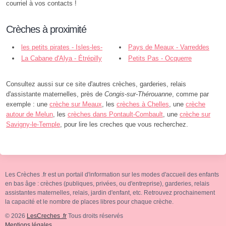
courriel à vos contacts !
Crèches à proximité
les petits pirates - Isles-les-
Pays de Meaux - Varreddes
Meldeuses
La Cabane d'Alya - Étrépilly
Petits Pas - Ocquerre
Consultez aussi sur ce site d'autres crèches, garderies, relais
d'assistante maternelles, près de
Congis-sur-Thérouanne
, comme par
exemple : une
crèche sur Meaux
, les
crèches à Chelles
, une
crèche
autour de Melun
, les
crèches dans Pontault-Combault
, une
crèche sur
Savigny-le-Temple
, pour lire les creches que vous recherchez.
Les Crèches .fr est un portail d'information sur les modes d'accueil des enfants
en bas âge : crèches (publiques, privées, ou d'entreprise), garderies, relais
assistantes maternelles, relais, jardin d'enfant, etc. Retrouvez prochainement
la capacité et le nombre de places libres pour chaque crèche.
© 2026
LesCreches .fr
Tous droits réservés
Mentions légales