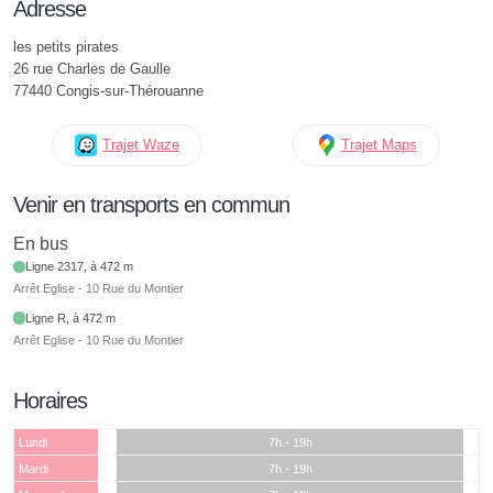
Adresse
les petits pirates
26 rue Charles de Gaulle
77440 Congis-sur-Thérouanne
Trajet Waze
Trajet Maps
Venir en transports en commun
En bus
Ligne 2317, à 472 m
Arrêt Eglise - 10 Rue du Montier
Ligne R, à 472 m
Arrêt Eglise - 10 Rue du Montier
Horaires
Lundi
7h - 19h
Mardi
7h - 19h