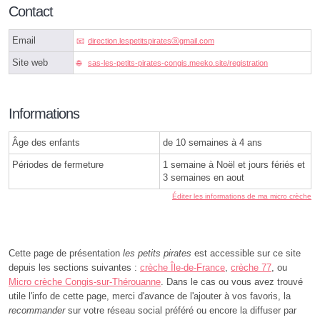
Contact
Email
direction.lespetitspiratesⓐgmail.com
Site web
sas-les-petits-pirates-congis.meeko.site/registration
Informations
Âge des enfants
de 10 semaines à 4 ans
Périodes de fermeture
1 semaine à Noël et jours fériés et
3 semaines en aout
Éditer les informations de ma micro crèche
Cette page de présentation
les petits pirates
est accessible sur ce site
depuis les sections suivantes :
crèche Île-de-France
,
crèche 77
, ou
Micro crèche Congis-sur-Thérouanne
. Dans le cas ou vous avez trouvé
utile l'info de cette page, merci d'avance de l'ajouter à vos favoris, la
recommander
sur votre réseau social préféré ou encore la diffuser par