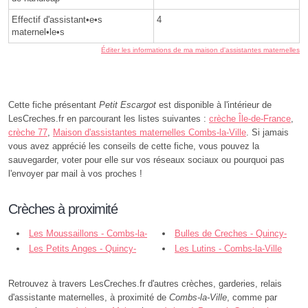
Effectif d'assistant•e•s
4
maternel•le•s
Éditer les informations de ma maison d'assistantes maternelles
Cette fiche présentant
Petit Escargot
est disponible à l'intérieur de
LesCreches.fr en parcourant les listes suivantes :
crèche Île-de-France
,
crèche 77
,
Maison d'assistantes maternelles Combs-la-Ville
. Si jamais
vous avez apprécié les conseils de cette fiche, vous pouvez la
sauvegarder, voter pour elle sur vos réseaux sociaux ou pourquoi pas
l'envoyer par mail à vos proches !
Crèches à proximité
Les Moussaillons - Combs-la-
Bulles de Creches - Quincy-
Ville
Les Petits Anges - Quincy-
sous-Sénart
Les Lutins - Combs-la-Ville
sous-Sénart
Retrouvez à travers LesCreches.fr d'autres crèches, garderies, relais
d'assistante maternelles, à proximité de
Combs-la-Ville
, comme par