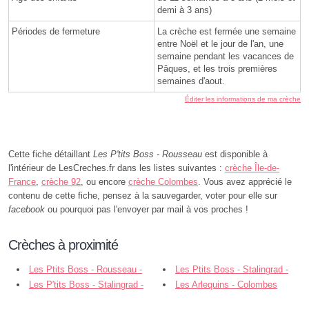
demi à 3 ans)
Périodes de fermeture
La crèche est fermée une semaine
entre Noël et le jour de l'an, une
semaine pendant les vacances de
Pâques, et les trois premières
semaines d'aout.
Éditer les informations de ma crèche
Cette fiche détaillant
Les P'tits Boss - Rousseau
est disponible à
l'intérieur de LesCreches.fr dans les listes suivantes :
crèche Île-de-
France
,
crèche 92
, ou encore
crèche Colombes
. Vous avez apprécié le
contenu de cette fiche, pensez à la sauvegarder, voter pour elle sur
facebook
ou pourquoi pas l'envoyer par mail à vos proches !
Crèches à proximité
Les Ptits Boss - Rousseau -
Les Ptits Boss - Stalingrad -
Colombes
Les P'tits Boss - Stalingrad -
Colombes
Les Arlequins - Colombes
Colombes