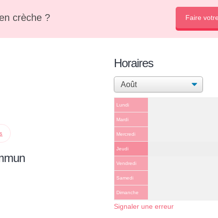
en crèche ?
Faire votr
Horaires
Lundi
Mardi
ps
Mercredi
Jeudi
ommun
Vendredi
Samedi
Dimanche
Signaler une erreur