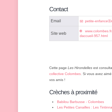
Contact
Email
petite-enfanceⓐ
www.colombes.fr/
Site web
daccueil-957.html
Cette page
Les Hirondelles
est consulta
collective Colombes
. Si vous avez aimé 
vos amis !
Crèches à proximité
Babilou Barbusse - Colombes
Les Petites Canailles : Les Tinti