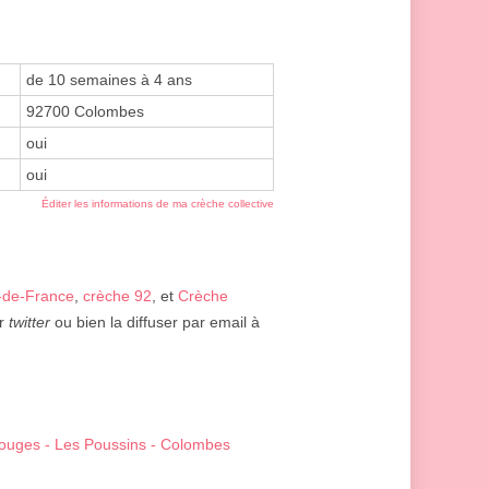
de 10 semaines à 4 ans
92700 Colombes
oui
oui
Éditer les informations de ma crèche collective
e-de-France
,
crèche 92
, et
Crèche
r
twitter
ou bien la diffuser par email à
Rouges - Les Poussins - Colombes