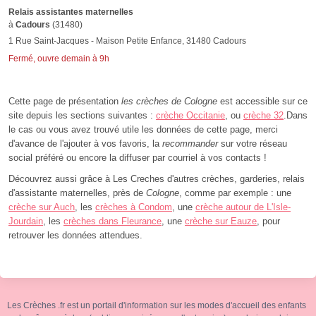
Relais assistantes maternelles
à
Cadours
(31480)
1 Rue Saint-Jacques - Maison Petite Enfance, 31480 Cadours
Fermé, ouvre demain à 9h
Cette page de présentation
les crèches de Cologne
est accessible sur ce
site depuis les sections suivantes :
crèche Occitanie
, ou
crèche 32
.Dans
le cas ou vous avez trouvé utile les données de cette page, merci
d'avance de l'ajouter à vos favoris, la
recommander
sur votre réseau
social préféré ou encore la diffuser par courriel à vos contacts !
Découvrez aussi grâce à Les Creches d'autres crèches, garderies, relais
d'assistante maternelles, près de
Cologne
, comme par exemple : une
crèche sur Auch
, les
crèches à Condom
, une
crèche autour de L'Isle-
Jourdain
, les
crèches dans Fleurance
, une
crèche sur Eauze
, pour
retrouver les données attendues.
Les Crèches .fr est un portail d'information sur les modes d'accueil des enfants