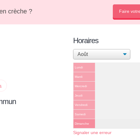
en crèche ?
Faire votr
Horaires
Lundi
Mardi
ps
Mercredi
Jeudi
ommun
Vendredi
Samedi
Dimanche
Signaler une erreur