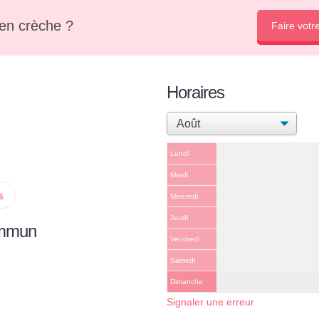
en crèche ?
Faire votr
Horaires
Lundi
Mardi
ps
Mercredi
Jeudi
ommun
Vendredi
Samedi
Dimanche
Signaler une erreur