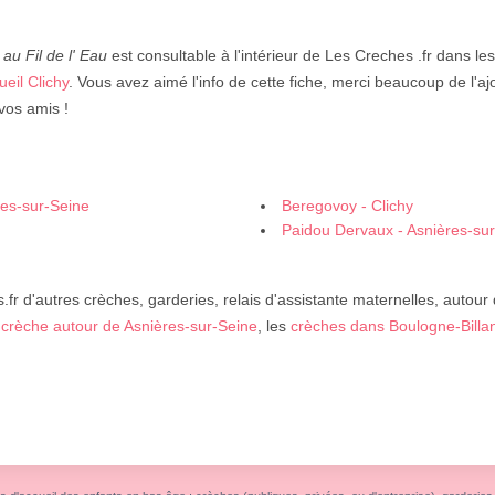
au Fil de l' Eau
est consultable à l'intérieur de Les Creches .fr dans le
ueil Clichy
. Vous avez aimé l'info de cette fiche, merci beaucoup de l'aj
vos amis !
res-sur-Seine
Beregovoy - Clichy
Paidou Dervaux - Asnières-su
fr d'autres crèches, garderies, relais d'assistante maternelles, autour
e
crèche autour de Asnières-sur-Seine
, les
crèches dans Boulogne-Billa