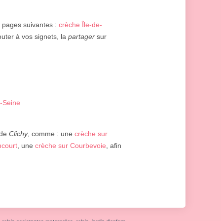
s pages suivantes :
crèche Île-de-
outer à vos signets, la
partager
sur
r-Seine
 de
Clichy
, comme : une
crèche sur
ncourt
, une
crèche sur Courbevoie
, afin