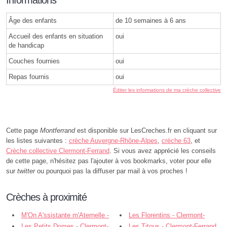
Âge des enfants
de 10 semaines à 6 ans
Accueil des enfants en situation
oui
de handicap
Couches fournies
oui
Repas fournis
oui
Éditer les informations de ma crèche collective
Cette page
Montferrand
est disponible sur LesCreches.fr en cliquant sur
les listes suivantes :
crèche Auvergne-Rhône-Alpes
,
crèche 63
, et
Crèche collective Clermont-Ferrand
. Si vous avez apprécié les conseils
de cette page, n'hésitez pas l'ajouter à vos bookmarks, voter pour elle
sur
twitter
ou pourquoi pas la diffuser par mail à vos proches !
Crèches à proximité
M'On A'ssistante m'Aternelle -
Les Florentins - Clermont-
Clermont-Ferrand
Les Petits Domes - Clermont-
Ferrand
Les Titous - Clermont-Ferrand