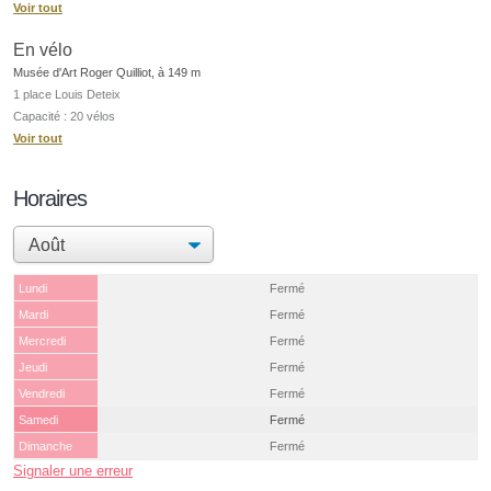
Voir tout
En vélo
Musée d'Art Roger Quilliot, à 149 m
1 place Louis Deteix
Capacité : 20 vélos
Voir tout
Horaires
Lundi
Fermé
Mardi
Fermé
Mercredi
Fermé
Jeudi
Fermé
Vendredi
Fermé
Samedi
Fermé
Dimanche
Fermé
Signaler une erreur