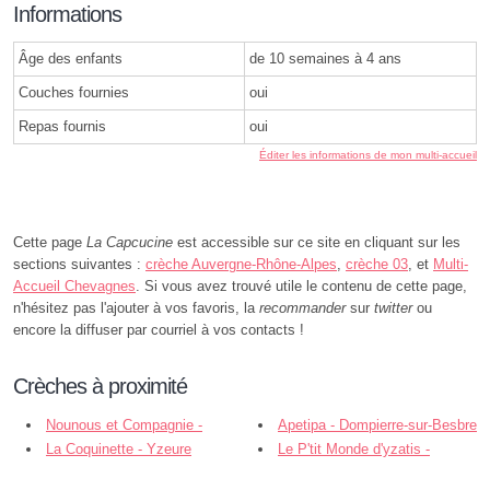
Informations
Âge des enfants
de 10 semaines à 4 ans
Couches fournies
oui
Repas fournis
oui
Éditer les informations de mon multi-accueil
Cette page
La Capcucine
est accessible sur ce site en cliquant sur les
sections suivantes :
crèche Auvergne-Rhône-Alpes
,
crèche 03
, et
Multi-
Accueil Chevagnes
. Si vous avez trouvé utile le contenu de cette page,
n'hésitez pas l'ajouter à vos favoris, la
recommander
sur
twitter
ou
encore la diffuser par courriel à vos contacts !
Crèches à proximité
Nounous et Compagnie -
Apetipa - Dompierre-sur-Besbre
Dompierre-sur-Besbre
La Coquinette - Yzeure
Le P'tit Monde d'yzatis -
Yzeure