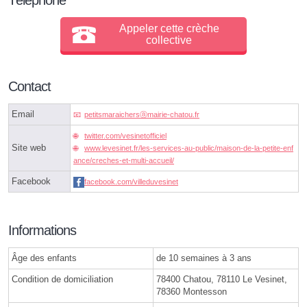
Appeler cette crèche
collective
Contact
Email
petitsmaraichersⓐmairie-chatou.fr
twitter.com/vesinetofficiel
Site web
www.levesinet.fr/les-services-au-public/maison-de-la-petite-enf
ance/creches-et-multi-accueil/
Facebook
facebook.com/villeduvesinet
Informations
Âge des enfants
de 10 semaines à 3 ans
Condition de domiciliation
78400 Chatou, 78110 Le Vesinet,
78360 Montesson