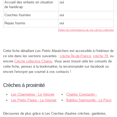
Accueil des enfants en situation
oui
de handicap
Couches fournies
oui
Repas fournis
oui
Éditer les informations de ma crèche collective
Cette fiche détaillant
Les Petits Maraîchers
est accessible à l'intérieur de
ce site dans les sections suivantes :
crèche Île-de-France
,
crèche 78
, ou
encore
Crèche collective Chatou
. Vous avez trouvé utile les conseils de
cette fiche, pensez à la bookmarker, la
recommander
sur
facebook
ou
encore l'envoyer par courriel à vos contacts !
Crèches à proximité
Les Charmettes - Le Vésinet
Charles Constantin -
Les Petits Pages - Le Vésinet
Montesson
Babilou Sartrouville - Le Pecq
Découvrez de plus grâce à Les Creches d'autres crèches, garderies,