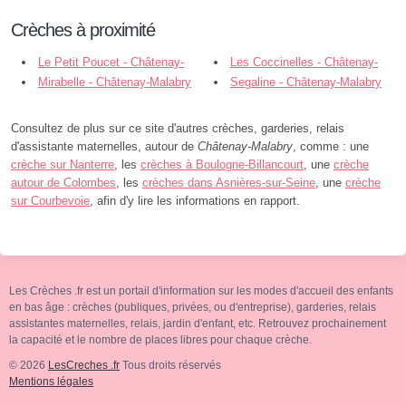
Crèches à proximité
Le Petit Poucet - Châtenay-
Les Coccinelles - Châtenay-
Malabry
Mirabelle - Châtenay-Malabry
Malabry
Segaline - Châtenay-Malabry
Consultez de plus sur ce site d'autres crèches, garderies, relais
d'assistante maternelles, autour de
Châtenay-Malabry
, comme : une
crèche sur Nanterre
, les
crèches à Boulogne-Billancourt
, une
crèche
autour de Colombes
, les
crèches dans Asnières-sur-Seine
, une
crèche
sur Courbevoie
, afin d'y lire les informations en rapport.
Les Crèches .fr est un portail d'information sur les modes d'accueil des enfants
en bas âge : crèches (publiques, privées, ou d'entreprise), garderies, relais
assistantes maternelles, relais, jardin d'enfant, etc. Retrouvez prochainement
la capacité et le nombre de places libres pour chaque crèche.
© 2026
LesCreches .fr
Tous droits réservés
Mentions légales