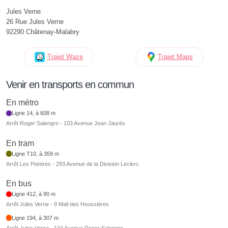
Jules Verne
26 Rue Jules Verne
92290 Châtenay-Malabry
Trajet Waze
Trajet Maps
Venir en transports en commun
En métro
Ligne 14, à 608 m
Arrêt Roger Salengro - 103 Avenue Jean Jaurès
En tram
Ligne T10, à 359 m
Arrêt Les Peintres - 293 Avenue de la Division Leclerc
En bus
Ligne 412, à 90 m
Arrêt Jules Verne - 9 Mail des Houssières
Ligne 194, à 307 m
Arrêt Jules Verne - 134 Avenue Roger Salengro