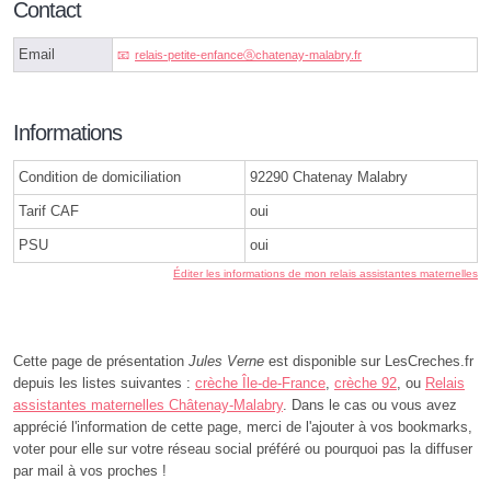
Contact
Email
relais-petite-enfanceⓐchatenay-malabry.fr
Informations
Condition de domiciliation
92290 Chatenay Malabry
Tarif CAF
oui
PSU
oui
Éditer les informations de mon relais assistantes maternelles
Cette page de présentation
Jules Verne
est disponible sur LesCreches.fr
depuis les listes suivantes :
crèche Île-de-France
,
crèche 92
, ou
Relais
assistantes maternelles Châtenay-Malabry
. Dans le cas ou vous avez
apprécié l'information de cette page, merci de l'ajouter à vos bookmarks,
voter pour elle sur votre réseau social préféré ou pourquoi pas la diffuser
par mail à vos proches !