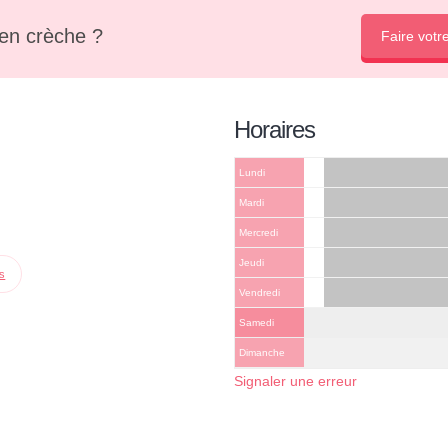
en crèche ?
Faire votr
Horaires
Lundi
Mardi
Mercredi
Jeudi
ps
Vendredi
Samedi
Dimanche
Signaler une erreur