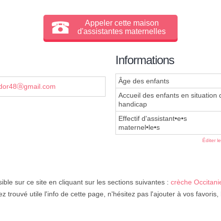
Appeler cette maison
d'assistantes maternelles
Informations
Âge des enfants
dor48ⓐgmail.com
Accueil des enfants en situation 
handicap
Effectif d'assistant•e•s
maternel•le•s
Éditer l
ible sur ce site en cliquant sur les sections suivantes :
crèche Occitani
ez trouvé utile l'info de cette page, n'hésitez pas l'ajouter à vos favoris,