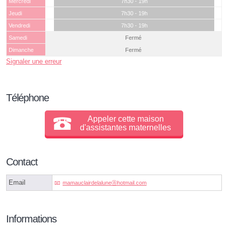
Mercredi
7h30 - 19h
Jeudi
7h30 - 19h
Vendredi
7h30 - 19h
Samedi
Fermé
Dimanche
Fermé
Signaler une erreur
Téléphone
Appeler cette maison
d'assistantes maternelles
Contact
Email
mamauclairdelaluneⓐhotmail.com
Informations