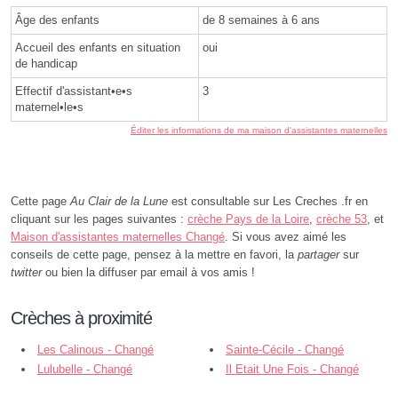
Âge des enfants
de 8 semaines à 6 ans
Accueil des enfants en situation
oui
de handicap
Effectif d'assistant•e•s
3
maternel•le•s
Éditer les informations de ma maison d'assistantes maternelles
Cette page
Au Clair de la Lune
est consultable sur Les Creches .fr en
cliquant sur les pages suivantes :
crèche Pays de la Loire
,
crèche 53
, et
Maison d'assistantes maternelles Changé
. Si vous avez aimé les
conseils de cette page, pensez à la mettre en favori, la
partager
sur
twitter
ou bien la diffuser par email à vos amis !
Crèches à proximité
Les Calinous - Changé
Sainte-Cécile - Changé
Lulubelle - Changé
Il Etait Une Fois - Changé