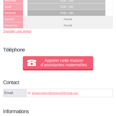
Mercredi
7h30 - 18h
Jeudi
7h30 - 18h
Vendredi
7h30 - 18h
Samedi
Fermé
Dimanche
Fermé
Signaler une erreur
Téléphone
Appeler cette maison
d'assistantes maternelles
Contact
Email
lamaisondesptitsloups16ⓐgmail.com
Informations