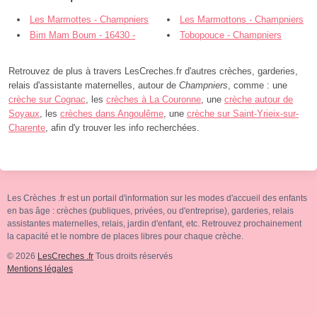
Les Marmottes - Champniers
Les Marmottons - Champniers
Bim Mam Boum - 16430 -
Tobopouce - Champniers
Balzac
Retrouvez de plus à travers LesCreches.fr d'autres crèches, garderies,
relais d'assistante maternelles, autour de
Champniers
, comme : une
crèche sur Cognac
, les
crèches à La Couronne
, une
crèche autour de
Soyaux
, les
crèches dans Angoulême
, une
crèche sur Saint-Yrieix-sur-
Charente
, afin d'y trouver les info recherchées.
Les Crèches .fr est un portail d'information sur les modes d'accueil des enfants
en bas âge : crèches (publiques, privées, ou d'entreprise), garderies, relais
assistantes maternelles, relais, jardin d'enfant, etc. Retrouvez prochainement
la capacité et le nombre de places libres pour chaque crèche.
© 2026
LesCreches .fr
Tous droits réservés
Mentions légales