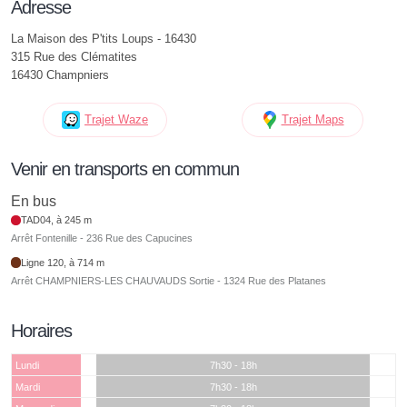
Adresse
La Maison des P'tits Loups - 16430
315 Rue des Clématites
16430 Champniers
Trajet Waze
Trajet Maps
Venir en transports en commun
En bus
TAD04, à 245 m
Arrêt Fontenille - 236 Rue des Capucines
Ligne 120, à 714 m
Arrêt CHAMPNIERS-LES CHAUVAUDS Sortie - 1324 Rue des Platanes
Horaires
Lundi
7h30 - 18h
Mardi
7h30 - 18h