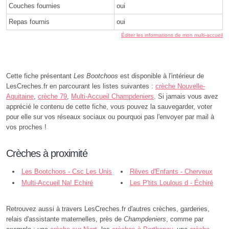
Couches fournies
oui
Repas fournis
oui
Éditer les informations de mon multi-accueil
Cette fiche présentant
Les Bootchoos
est disponible à l'intérieur de
LesCreches.fr en parcourant les listes suivantes :
crèche Nouvelle-
Aquitaine
,
crèche 79
,
Multi-Accueil Champdeniers
. Si jamais vous avez
apprécié le contenu de cette fiche, vous pouvez la sauvegarder, voter
pour elle sur vos réseaux sociaux ou pourquoi pas l'envoyer par mail à
vos proches !
Crèches à proximité
Les Bootchoos - Csc Les Unis
Rêves d'Enfants - Cherveux
Vers - Champdeniers
Multi-Accueil Na! Echiré
Les P'tits Loulous d - Échiré
Retrouvez aussi à travers LesCreches.fr d'autres crèches, garderies,
relais d'assistante maternelles, près de
Champdeniers
, comme par