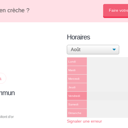
en crèche ?
Faire votr
Horaires
Lundi
Mardi
ps
Mercredi
Jeudi
ommun
Vendredi
Samedi
Dimanche
ont d'or
Signaler une erreur