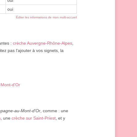
oui
oui
Éditer les informations de mon multi-accueil
antes :
crèche Auvergne-Rhône-Alpes
,
tez pas l'ajouter à vos signets, la
Mont-d'Or
pagne-au-Mont-d'Or
, comme : une
n
, une
crèche sur Saint-Priest
, et y