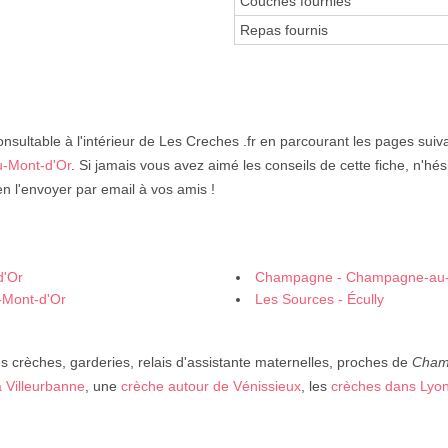
Couches fournies
Repas fournis
nsultable à l'intérieur de Les Creches .fr en parcourant les pages suiv
u-Mont-d'Or
. Si jamais vous avez aimé les conseils de cette fiche, n'hési
n l'envoyer par email à vos amis !
d'Or
Champagne - Champagne-au-
-Mont-d'Or
Les Sources - Écully
 crèches, garderies, relais d'assistante maternelles, proches de
Cham
 Villeurbanne
, une
crèche autour de Vénissieux
, les
crèches dans Lyo