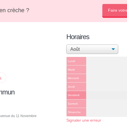
en crèche ?
Faire votr
Horaires
Lundi
Mardi
ps
Mercredi
Jeudi
ommun
Vendredi
Samedi
Dimanche
6 Avenue du 11 Novembre
Signaler une erreur