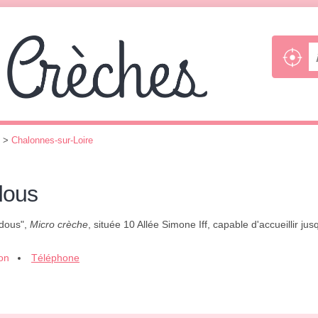
>
Chalonnes-sur-Loire
dous
udous",
Micro crèche
, située 10 Allée Simone Iff, capable d'accueillir j
ion
Téléphone