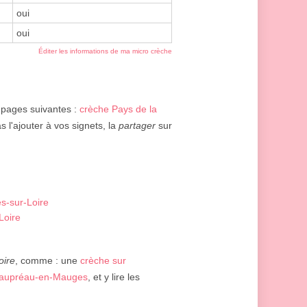
oui
oui
Éditer les informations de ma micro crèche
s pages suivantes :
crèche Pays de la
s l'ajouter à vos signets, la
partager
sur
s-sur-Loire
Loire
oire
, comme : une
crèche sur
eaupréau-en-Mauges
, et y lire les