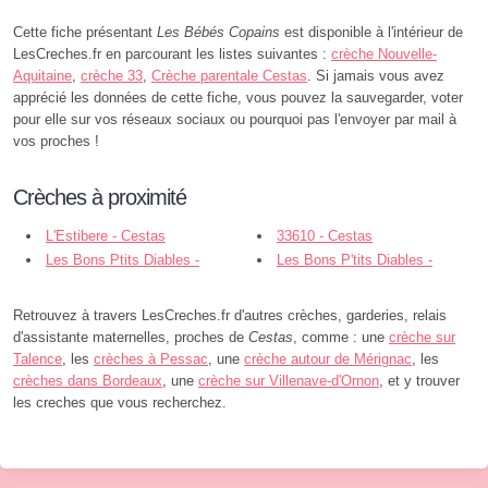
Cette fiche présentant
Les Bébés Copains
est disponible à l'intérieur de
LesCreches.fr en parcourant les listes suivantes :
crèche Nouvelle-
Aquitaine
,
crèche 33
,
Crèche parentale Cestas
. Si jamais vous avez
apprécié les données de cette fiche, vous pouvez la sauvegarder, voter
pour elle sur vos réseaux sociaux ou pourquoi pas l'envoyer par mail à
vos proches !
Crèches à proximité
L'Estibere - Cestas
33610 - Cestas
Les Bons Ptits Diables -
Les Bons P'tits Diables -
Cestas
Cestas
Retrouvez à travers LesCreches.fr d'autres crèches, garderies, relais
d'assistante maternelles, proches de
Cestas
, comme : une
crèche sur
Talence
, les
crèches à Pessac
, une
crèche autour de Mérignac
, les
crèches dans Bordeaux
, une
crèche sur Villenave-d'Ornon
, et y trouver
les creches que vous recherchez.