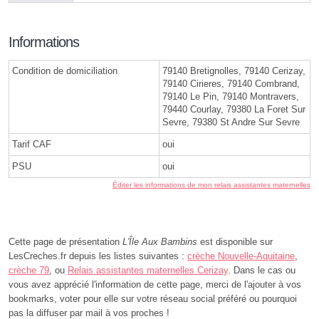
Informations
Condition de domiciliation
79140 Bretignolles, 79140 Cerizay,
79140 Cirieres, 79140 Combrand,
79140 Le Pin, 79140 Montravers,
79440 Courlay, 79380 La Foret Sur
Sevre, 79380 St Andre Sur Sevre
Tarif CAF
oui
PSU
oui
Éditer les informations de mon relais assistantes maternelles
Cette page de présentation
L'Île Aux Bambins
est disponible sur
LesCreches.fr depuis les listes suivantes :
crèche Nouvelle-Aquitaine
,
crèche 79
, ou
Relais assistantes maternelles Cerizay
. Dans le cas ou
vous avez apprécié l'information de cette page, merci de l'ajouter à vos
bookmarks, voter pour elle sur votre réseau social préféré ou pourquoi
pas la diffuser par mail à vos proches !