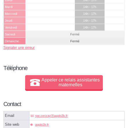
Lundi
14h - 17h
Mardi
14h - 17h
Mercredi
14h - 17h
Jeudi
14h - 17h
Vendredi
14h - 17h
Samedi
Fermé
Dimanche
Fermé
Signaler une erreur
Téléphone
Appeler ce relais assistantes
maternelles
Contact
Email
rpe.cerizayⓐagglo2b.fr
Site web
agglo2b.fr