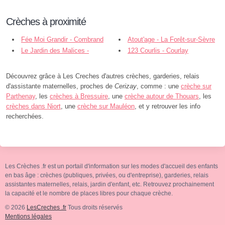
Crèches à proximité
Fée Moi Grandir - Combrand
Atout'age - La Forêt-sur-Sèvre
Le Jardin des Malices -
123 Courlis - Courlay
Bretignolles
Découvrez grâce à Les Creches d'autres crèches, garderies, relais
d'assistante maternelles, proches de
Cerizay
, comme : une
crèche sur
Parthenay
, les
crèches à Bressuire
, une
crèche autour de Thouars
, les
crèches dans Niort
, une
crèche sur Mauléon
, et y retrouver les info
recherchées.
Les Crèches .fr est un portail d'information sur les modes d'accueil des enfants
en bas âge : crèches (publiques, privées, ou d'entreprise), garderies, relais
assistantes maternelles, relais, jardin d'enfant, etc. Retrouvez prochainement
la capacité et le nombre de places libres pour chaque crèche.
© 2026
LesCreches .fr
Tous droits réservés
Mentions légales