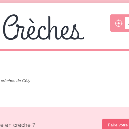
s
crèches de Cély
.
e en crèche ?
Faire votre