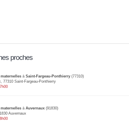
nes proches
 maternelles
à
Saint-Fargeau-Ponthierry
(77310)
x, 77310 Saint-Fargeau-Ponthierry
 7h00
 maternelles
à
Auvernaux
(91830)
91830 Auvernaux
 8h00