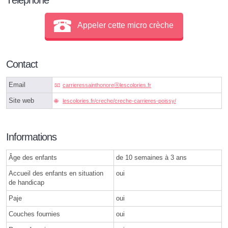
Appeler cette micro crèche
Contact
Email
carrieressainthonoreⓐlescolories.fr
Site web
lescolories.fr/creche/creche-carrieres-poissy/
Informations
Âge des enfants
de 10 semaines à 3 ans
Accueil des enfants en situation
oui
de handicap
Paje
oui
Couches fournies
oui