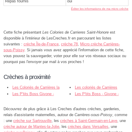
Repas fournis
oui
Éditer les informations de ma micro crèche
Cette fiche présentant
Les Colories de Carrieres Saint-Honore
est
disponible à l'intérieur de LesCreches.fr en parcourant les listes
suivantes :
crèche Île-de-France
,
crèche 78
,
Micro crèche Carrières-
sous-Poissy
. Si jamais vous avez apprécié l'information de cette fiche,
vous pouvez la sauvegarder, voter pour elle sur vos réseaux sociaux ou
pourquoi pas l'envoyer par mail à vos proches !
Crèches à proximité
Les Coloriés de Carrières la
Les coloriés de Carrières
Chapelle - Carrières-sous-Poissy
Les P'tits Boss Givone -
Berteaux - Carrières-sous-Poissy
Les P'tits Boss - Givone -
Carrières-sous-Poissy
Carrières sous Poissy
Découvrez de plus grâce à Les Creches d'autres crèches, garderies,
relais d'assistante maternelles, autour de
Carrières-sous-Poissy
, comme
: une
crèche sur Sartrouville
, les
crèches à Saint-Germain-en-Laye
, une
crèche autour de Mantes-la-Jolie
, les
crèches dans Versailles
, une