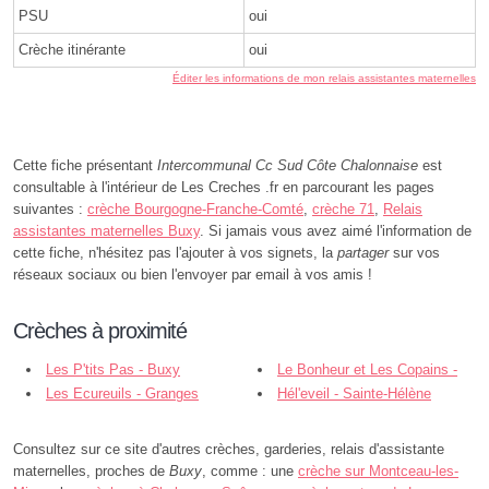
PSU
oui
Crèche itinérante
oui
Éditer les informations de mon relais assistantes maternelles
Cette fiche présentant
Intercommunal Cc Sud Côte Chalonnaise
est
consultable à l'intérieur de Les Creches .fr en parcourant les pages
suivantes :
crèche Bourgogne-Franche-Comté
,
crèche 71
,
Relais
assistantes maternelles Buxy
. Si jamais vous avez aimé l'information de
cette fiche, n'hésitez pas l'ajouter à vos signets, la
partager
sur vos
réseaux sociaux ou bien l'envoyer par email à vos amis !
Crèches à proximité
Les P'tits Pas - Buxy
Le Bonheur et Les Copains -
Les Ecureuils - Granges
Granges
Hél'eveil - Sainte-Hélène
Consultez sur ce site d'autres crèches, garderies, relais d'assistante
maternelles, proches de
Buxy
, comme : une
crèche sur Montceau-les-