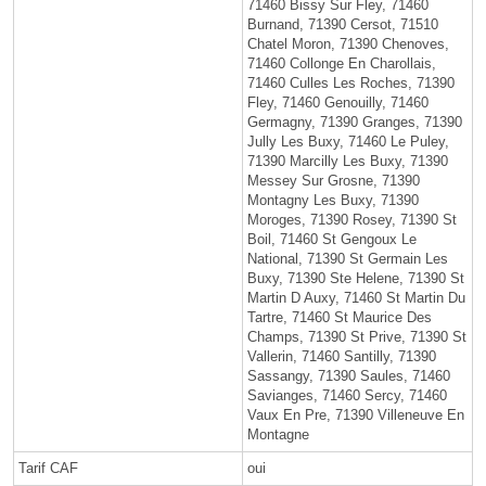
71460 Bissy Sur Fley, 71460
Burnand, 71390 Cersot, 71510
Chatel Moron, 71390 Chenoves,
71460 Collonge En Charollais,
71460 Culles Les Roches, 71390
Fley, 71460 Genouilly, 71460
Germagny, 71390 Granges, 71390
Jully Les Buxy, 71460 Le Puley,
71390 Marcilly Les Buxy, 71390
Messey Sur Grosne, 71390
Montagny Les Buxy, 71390
Moroges, 71390 Rosey, 71390 St
Boil, 71460 St Gengoux Le
National, 71390 St Germain Les
Buxy, 71390 Ste Helene, 71390 St
Martin D Auxy, 71460 St Martin Du
Tartre, 71460 St Maurice Des
Champs, 71390 St Prive, 71390 St
Vallerin, 71460 Santilly, 71390
Sassangy, 71390 Saules, 71460
Savianges, 71460 Sercy, 71460
Vaux En Pre, 71390 Villeneuve En
Montagne
Tarif CAF
oui