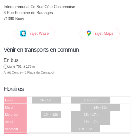
Intercommunal Cc Sud Côte Chalonnaise
3 Rue Fontaine de Baranges
71390 Buxy
Trajet Waze
Trajet Maps
Venir en transports en commun
En bus
Ligne 701, à 173 m
Arrêt Centre - 5 Place du Carcabot
Horaires
Lundi
9h - 12h
13h - 17h
Mardi
14h - 18h
Mercredi
10h - 12h
13h - 17h
Jeudi
13h - 17h
Vendredi
13h - 16h