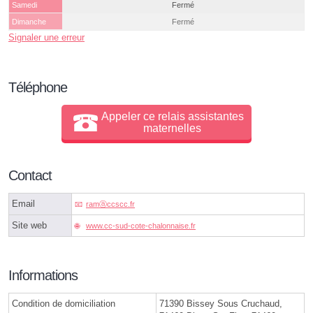
Samedi
Fermé
Dimanche
Fermé
Signaler une erreur
Téléphone
Appeler ce relais assistantes
maternelles
Contact
Email
ramⓐccscc.fr
Site web
www.cc-sud-cote-chalonnaise.fr
Informations
Condition de domiciliation
71390 Bissey Sous Cruchaud,