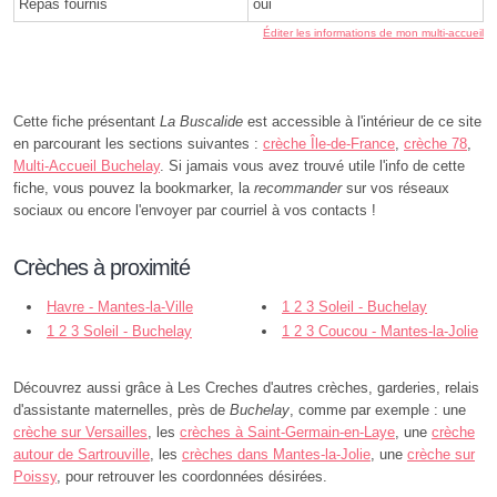
Repas fournis
oui
Éditer les informations de mon multi-accueil
Cette fiche présentant
La Buscalide
est accessible à l'intérieur de ce site
en parcourant les sections suivantes :
crèche Île-de-France
,
crèche 78
,
Multi-Accueil Buchelay
. Si jamais vous avez trouvé utile l'info de cette
fiche, vous pouvez la bookmarker, la
recommander
sur vos réseaux
sociaux ou encore l'envoyer par courriel à vos contacts !
Crèches à proximité
Havre - Mantes-la-Ville
1 2 3 Soleil - Buchelay
1 2 3 Soleil - Buchelay
1 2 3 Coucou - Mantes-la-Jolie
Découvrez aussi grâce à Les Creches d'autres crèches, garderies, relais
d'assistante maternelles, près de
Buchelay
, comme par exemple : une
crèche sur Versailles
, les
crèches à Saint-Germain-en-Laye
, une
crèche
autour de Sartrouville
, les
crèches dans Mantes-la-Jolie
, une
crèche sur
Poissy
, pour retrouver les coordonnées désirées.