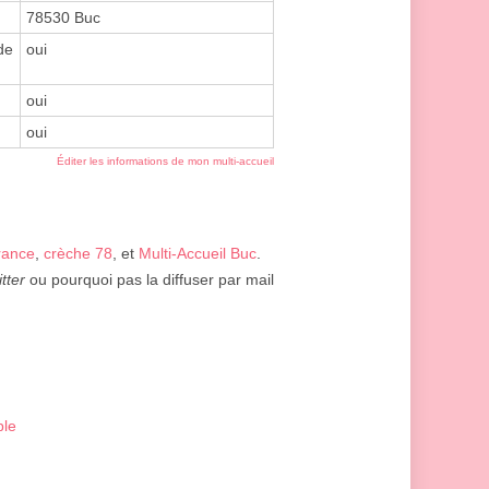
78530 Buc
de
oui
oui
oui
Éditer les informations de mon multi-accueil
rance
,
crèche 78
, et
Multi-Accueil Buc
.
itter
ou pourquoi pas la diffuser par mail
ble