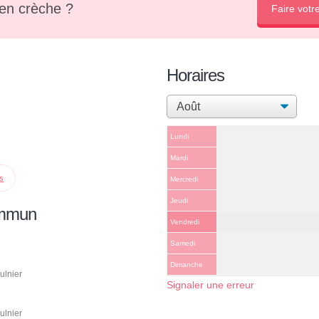
en crèche ?
Faire votr
Horaires
Lundi
Mardi
ps
Mercredi
Jeudi
ommun
Vendredi
Samedi
Dimanche
ulnier
Signaler une erreur
ulnier