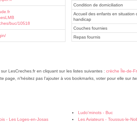
Condition de domiciliation
ude.fr
Accueil des enfants en situation 
chesLMB
handicap
reches/buc/10518
Couches fournies
in/
Repas fournis
 sur LesCreches.fr en cliquant sur les listes suivantes :
crèche Île-de-F
te page, n'hésitez pas l'ajouter à vos bookmarks, voter pour elle sur
tw
Ludo'minots - Buc
eois - Les Loges-en-Josas
Les Aviateurs - Toussus-le-No