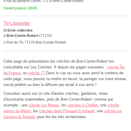
4 rue du général Lecler, 77170 Brie-Comte-Robert
Ouvert jusqu'à 18h45
Tir-Lipopette
Crèche collective
à
Brie-Comte-Robert
(77170)
2 Rue du Tir, 77170 Brie-Comte-Robert
Cette page de présentation
les crèches de Brie-Comte-Robert
est
consultable sur Les Creches .fr depuis les pages suivantes :
crèche Île-
de-France
, ou
crèche 77
.Dans le cas ou vous avez aimé le contenu de
cette page, vous pouvez la mettre en favori, la
partager
sur votre réseau
social préféré ou bien la diffuser par email à vos amis !
Consultez aussi sur ce site d'autres crèches, garderies, relais
d'assistante maternelles, près de
Brie-Comte-Robert
, comme par
exemple : une
crèche sur Meaux
, les
crèches à Chelles
, une
crèche
autour de Melun
, les
crèches dans Pontault-Combault
, une
crèche sur
Savigny-le-Temple
, pour lire les info recherchées.