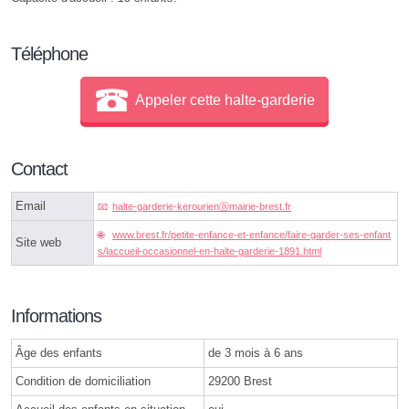
Téléphone
Appeler cette halte-garderie
Contact
Email
halte-garderie-kerourienⓐmairie-brest.fr
www.brest.fr/petite-enfance-et-enfance/faire-garder-ses-enfant
Site web
s/laccueil-occasionnel-en-halte-garderie-1891.html
Informations
Âge des enfants
de 3 mois à 6 ans
Condition de domiciliation
29200 Brest