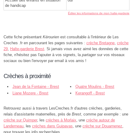
Accueil des enfants en situation
oui
de handicap
Éditer les informations de mon halte-garderie
Cette fiche présentant
Kérourien
est consultable à l'intérieur de Les
Creches .fr en parcourant les pages suivantes :
crèche Bretagne
,
crèche
29
,
Halte-garderie Brest
. Si jamais vous avez aimé les données de cette
fiche, n'hésitez pas l'ajouter à vos signets, la
partager
sur vos réseaux
sociaux ou bien l'envoyer par email à vos amis !
Crèches à proximité
Jean de la Fontaine - Brest
Quatre Moulins - Brest
Liane Mozere - Brest
Kerangoff - Brest
Retrouvez aussi à travers LesCreches.fr d'autres crèches, garderies,
relais d'assistante maternelles, près de
Brest
, comme par exemple : une
crèche sur Quimper
, les
crèches à Morlaix
, une
crèche autour de
Landerneau
, les
crèches dans Guipavas
, une
crèche sur Douarnenez
,
pour trouver les info recherchées.