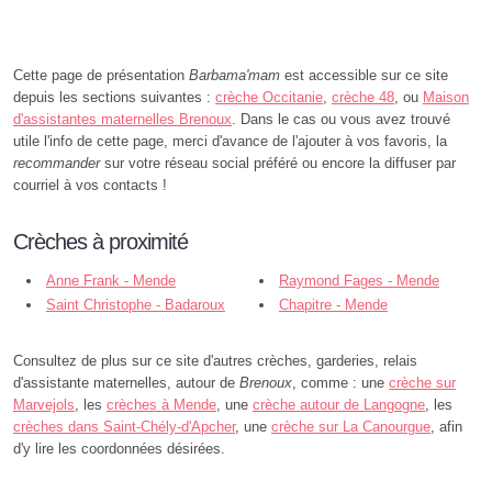
Cette page de présentation
Barbama'mam
est accessible sur ce site
depuis les sections suivantes :
crèche Occitanie
,
crèche 48
, ou
Maison
d'assistantes maternelles Brenoux
. Dans le cas ou vous avez trouvé
utile l'info de cette page, merci d'avance de l'ajouter à vos favoris, la
recommander
sur votre réseau social préféré ou encore la diffuser par
courriel à vos contacts !
Crèches à proximité
Anne Frank - Mende
Raymond Fages - Mende
Saint Christophe - Badaroux
Chapitre - Mende
Consultez de plus sur ce site d'autres crèches, garderies, relais
d'assistante maternelles, autour de
Brenoux
, comme : une
crèche sur
Marvejols
, les
crèches à Mende
, une
crèche autour de Langogne
, les
crèches dans Saint-Chély-d'Apcher
, une
crèche sur La Canourgue
, afin
d'y lire les coordonnées désirées.