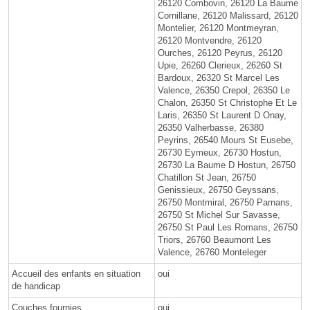
26120 Combovin, 26120 La Baume
Cornillane, 26120 Malissard, 26120
Montelier, 26120 Montmeyran,
26120 Montvendre, 26120
Ourches, 26120 Peyrus, 26120
Upie, 26260 Clerieux, 26260 St
Bardoux, 26320 St Marcel Les
Valence, 26350 Crepol, 26350 Le
Chalon, 26350 St Christophe Et Le
Laris, 26350 St Laurent D Onay,
26350 Valherbasse, 26380
Peyrins, 26540 Mours St Eusebe,
26730 Eymeux, 26730 Hostun,
26730 La Baume D Hostun, 26750
Chatillon St Jean, 26750
Genissieux, 26750 Geyssans,
26750 Montmiral, 26750 Parnans,
26750 St Michel Sur Savasse,
26750 St Paul Les Romans, 26750
Triors, 26760 Beaumont Les
Valence, 26760 Monteleger
Accueil des enfants en situation
oui
de handicap
Couches fournies
oui