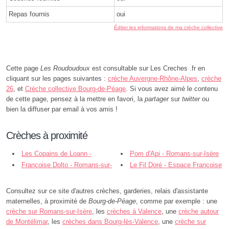
Repas fournis
oui
Éditer les informations de ma crèche collective
Cette page
Les Roudoudoux
est consultable sur Les Creches .fr en
cliquant sur les pages suivantes :
crèche Auvergne-Rhône-Alpes
,
crèche
26
, et
Crèche collective Bourg-de-Péage
. Si vous avez aimé le contenu
de cette page, pensez à la mettre en favori, la
partager
sur
twitter
ou
bien la diffuser par email à vos amis !
Crèches à proximité
Les Copains de Loann -
Pom d'Api - Romans-sur-Isère
Châteauneuf-sur-Isère
Françoise Dolto - Romans-sur-
Le Fil Doré - Espace Françoise
Isère
Dolto - Romans-sur-Isère
Consultez sur ce site d'autres crèches, garderies, relais d'assistante
maternelles, à proximité de
Bourg-de-Péage
, comme par exemple : une
crèche sur Romans-sur-Isère
, les
crèches à Valence
, une
crèche autour
de Montélimar
, les
crèches dans Bourg-lès-Valence
, une
crèche sur