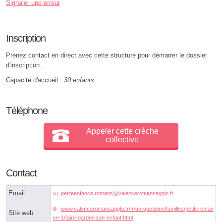
Signaler une erreur
Inscription
Prenez contact en direct avec cette structure pour démarrer le dossier
d'inscription.
Capacité d'accueil :
30 enfants
.
Téléphone
Appeler cette crèche
collective
Contact
Email
petiteenfance.romansⓐvalenceromansagglo.fr
www.valenceromansagglo.fr/fr/au-quotidien/familles/petite-enfan
Site web
ce-1/faire-garder-son-enfant.html