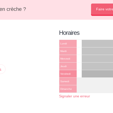
en crèche ?
Faire votr
Horaires
Lundi
Mardi
Mercredi
Jeudi
ps
Vendredi
Samedi
Dimanche
Signaler une erreur